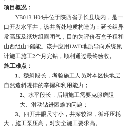
项目概况：
YB013-H04
井位于陕西省子长县境内，是一
口开发水平井，该井所处地质构造为：延长组异
常高压及纸坊组圈闭气
，目的为评价石盒子租和
山西组山
1
储能
。该井应用
LWD地质导向系统累
计施工施工2个月完钻，顺利通过最终验收。
施工难点：
1、
稳斜段长，考验施工人员对本区快地层
自然造斜规律的掌握和利用能力；
2、
水平段长，后期施工需要克服磨阻
大、滑动钻进困难的问题；
3、
四开井眼尺寸小，井深较深，循环压耗
大，施工泵压高，对安全施工要求高
。