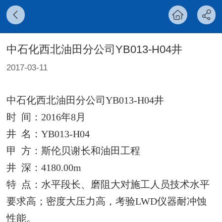
中石化西北油田分公司YB013-H04井
2017-03-11
中石化西北油田分公司
YB013-H04
井
时
间：
2016
年
8
月
井
名：
YB013-H04
甲
方：斯伦贝谢长和油田工程
井
深：
4180.00m
特
点：水平段长、磨阻大对施工人员技术水平
要求高；密度大压力高，考验
LWD
仪器耐冲蚀
性能。