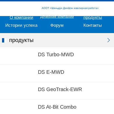
AOOT «Шаньдун ДинШэн ювелирная работа»
Дочерние компании
О компании
продукты
Истории успеха
Форум
Контакты
продукты
DS Turbo-MWD
DS E-MWD
DS GeoTrack-EWR
DS At-Bit Combo