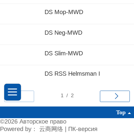
DS Mop-MWD
DS Neg-MWD
DS Slim-MWD
DS RSS Helmsman I
Top
©
2026 Авторское право
Powered by：
云商网络
|
ПК-версия
Контакты
Форум